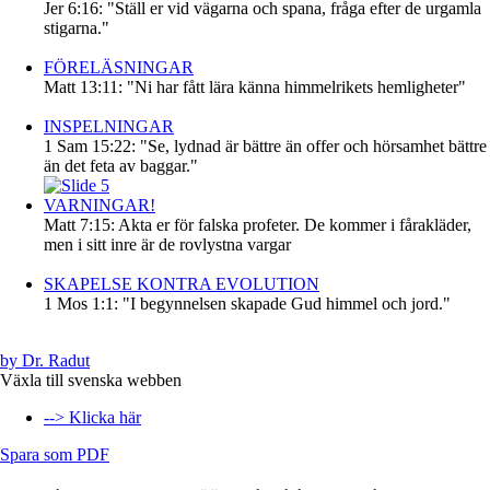
Jer 6:16: "Ställ er vid vägarna och spana, fråga efter de urgamla
stigarna."
FÖRELÄSNINGAR
Matt 13:11: "Ni har fått lära känna himmelrikets hemligheter"
INSPELNINGAR
1 Sam 15:22: "Se, lydnad är bättre än offer och hörsamhet bättre
än det feta av baggar."
VARNINGAR!
Matt 7:15: Akta er för falska profeter. De kommer i fårakläder,
men i sitt inre är de rovlystna vargar
SKAPELSE KONTRA EVOLUTION
1 Mos 1:1: "I begynnelsen skapade Gud himmel och jord."
by Dr. Radut
Växla till svenska webben
--> Klicka här
Spara som PDF