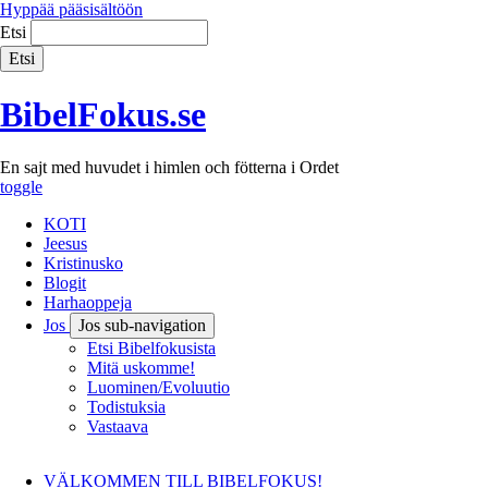
Hyppää pääsisältöön
Etsi
BibelFokus.se
En sajt med huvudet i himlen och fötterna i Ordet
toggle
KOTI
Jeesus
Kristinusko
Blogit
Harhaoppeja
Jos
Jos sub-navigation
Etsi Bibelfokusista
Mitä uskomme!
Luominen/Evoluutio
Todistuksia
Vastaava
VÄLKOMMEN TILL BIBELFOKUS!