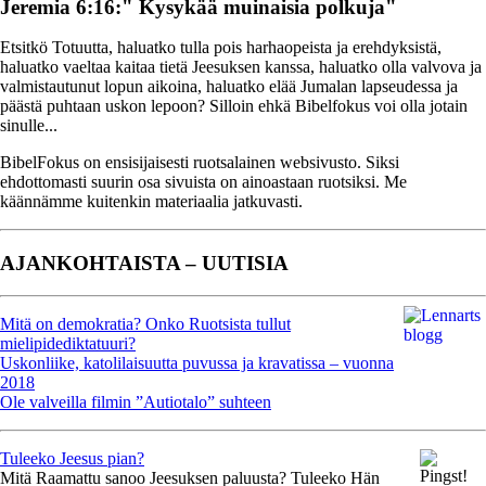
Jeremia 6:16:" Kysykää muinaisia polkuja"
Etsitkö Totuutta, haluatko tulla pois harhaopeista ja erehdyksistä,
haluatko vaeltaa kaitaa tietä Jeesuksen kanssa, haluatko olla valvova ja
valmistautunut lopun aikoina, haluatko elää Jumalan lapseudessa ja
päästä puhtaan uskon lepoon? Silloin ehkä Bibelfokus voi olla jotain
sinulle...
BibelFokus on ensisijaisesti ruotsalainen websivusto. Siksi
ehdottomasti suurin osa sivuista on ainoastaan ruotsiksi. Me
käännämme kuitenkin materiaalia jatkuvasti.
AJANKOHTAISTA – UUTISIA
Mitä on demokratia? Onko Ruotsista tullut
mielipidediktatuuri?
Uskonliike, katolilaisuutta puvussa ja kravatissa – vuonna
2018
Ole valveilla filmin ”Autiotalo” suhteen
Tuleeko Jeesus pian?
Mitä Raamattu sanoo Jeesuksen paluusta? Tuleeko Hän