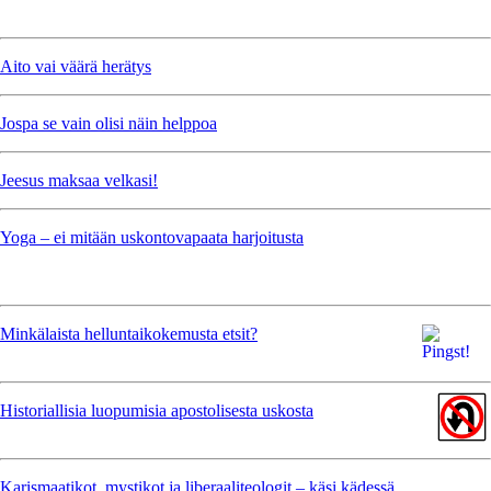
Aito vai väärä herätys
Jospa se vain olisi näin helppoa
Jeesus maksaa velkasi!
Yoga – ei mitään uskontovapaata harjoitusta
Minkälaista helluntaikokemusta etsit?
Historiallisia luopumisia apostolisesta uskosta
Karismaatikot, mystikot ja liberaaliteologit – käsi kädessä