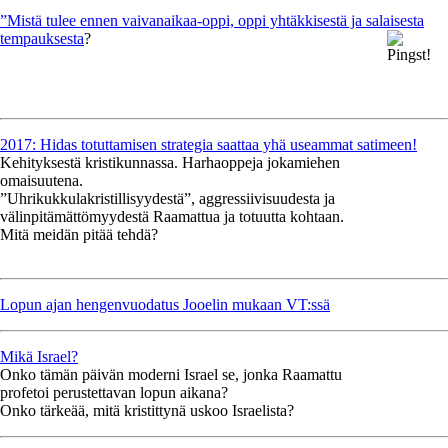
”Mistä tulee ennen vaivanaikaa-oppi, oppi yhtäkkisestä ja salaisesta
tempauksesta
?
2017: Hidas totuttamisen strategia saattaa yhä useammat satimeen!
Kehityksestä kristikunnassa. Harhaoppeja jokamiehen
omaisuutena.
”Uhrikukkulakristillisyydestä”, aggressiivisuudesta ja
välinpitämättömyydestä Raamattua ja totuutta kohtaan.
Mitä meidän pitää tehdä?
Lopun ajan hengenvuodatus Jooelin mukaan VT:ssä
Mikä Israel?
Onko tämän päivän moderni Israel se, jonka Raamattu
profetoi perustettavan lopun aikana?
Onko tärkeää, mitä kristittynä uskoo Israelista?