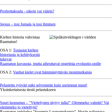
Profeettakoulu - oikein vai väärin?
Jeesus – tosi Jumala ja tosi ihminen
Kielten historia vahvistaa
Raamatun!
OSA 1:
Tosiasiat kielten
historiasta ja kehityksestä
tukevat
Raamatun kuvausta, mutta aiheuttavat ongelmia evoluutio-opille
OSA 2:
Vanhat kielet ovat hämmästyttävän monimutkaisia
Pelastettu ryöväri näki selvemmin kuin useimmat muut!
Yksinkertaisesta tiestä pelastukseen
Suuri luopumus – "Viettelysten täytyy tulla!" Olemmeko valmiit? Vai
olemmeko jo vieteltyjä?
Raamatun opiskelua "Suuresta Luopumuksesta". Hyvin paljastava,