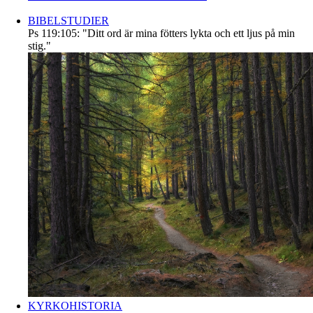
BIBELSTUDIER
Ps 119:105: "Ditt ord är mina fötters lykta och ett ljus på min
stig."
KYRKOHISTORIA