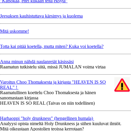
"Katsokaa, ettei kukaan teitä eksytä"
Jeesuksen kauhistuttava kärsimys ja kuolema
Mitä uskomme!
Totta kai pitää koetella, mutta miten? Kuka voi koetella?
Anna minun nähdä naulanreiät käsissäsi
Raamatun tutkistelu siitä, missä JUMALAN voima virtaa
Varoitus Choo Thomaksesta ja kirjasta "HEAVEN IS SO
REAL" !
Raamatullinen koettelu Choo Thomaksesta ja hänen
sanomastaan kirjassa
HEAVEN IS SO REAL (Taivas on niin todellinen)
Harhaoppi "holy drunkness" (hengellinen humala)
Analyysi opista nimeltä Holy Drunkness ja siihen kuuluvat ilmiöt.
Mitä oikeastaan Apostolien teoissa kerrotaan?