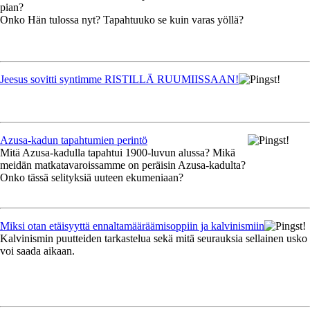
pian?
Onko Hän tulossa nyt? Tapahtuuko se kuin varas yöllä?
Jeesus sovitti syntimme RISTILLÄ RUUMIISSAAN!
Azusa-kadun tapahtumien perintö
Mitä Azusa-kadulla tapahtui 1900-luvun alussa? Mikä
meidän matkatavaroissamme on peräisin Azusa-kadulta?
Onko tässä selityksiä uuteen ekumeniaan?
Miksi otan etäisyyttä ennaltamääräämisoppiin ja kalvinismiin
Kalvinismin puutteiden tarkastelua sekä mitä seurauksia sellainen usko
voi saada aikaan.