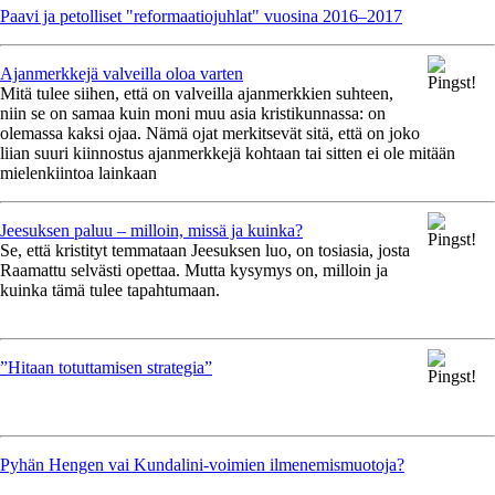
Paavi ja petolliset "reformaatiojuhlat" vuosina 2016–2017
Ajanmerkkejä valveilla oloa varten
Mitä tulee siihen, että on valveilla ajanmerkkien suhteen,
niin se on samaa kuin moni muu asia kristikunnassa: on
olemassa kaksi ojaa. Nämä ojat merkitsevät sitä, että on joko
liian suuri kiinnostus ajanmerkkejä kohtaan tai sitten ei ole mitään
mielenkiintoa lainkaan
Jeesuksen paluu – milloin, missä ja kuinka?
Se, että kristityt temmataan Jeesuksen luo, on tosiasia, josta
Raamattu selvästi opettaa. Mutta kysymys on, milloin ja
kuinka tämä tulee tapahtumaan.
”Hitaan totuttamisen strategia”
Pyhän Hengen vai Kundalini-voimien ilmenemismuotoja?