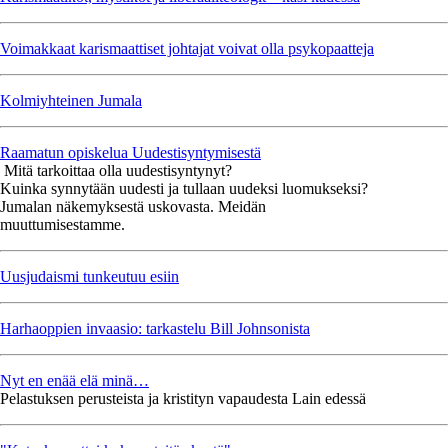
Voimakkaat karismaattiset johtajat voivat olla psykopaatteja
Kolmiyhteinen Jumala
Raamatun opiskelua Uudestisyntymisestä
Mitä tarkoittaa olla uudestisyntynyt?
Kuinka synnytään uudesti ja tullaan uudeksi luomukseksi?
Jumalan näkemyksestä uskovasta. Meidän
muuttumisestamme.
Uusjudaismi tunkeutuu esiin
Harhaoppien invaasio: tarkastelu Bill Johnsonista
Nyt en enää elä minä…
Pelastuksen perusteista ja kristityn vapaudesta Lain edessä