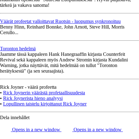
tärkeä ja vakava sanoma!
Väärät profeetat valloittavat Ruotsin - luopumus synkronoituu
Benny Hinn, Reinhard Bonnke, John Arnott, Steve Hill, Morris
Cerullo...
Toronton hedelmä
Jaamme tässä kappaleen Hank Hanegraaffin kirjasta Counterfeit
Revival sekä kappaleen myös Andrew Stromin kirjasta Kundalini
Warning, jotka näyttävät, mitä hedelmää on tullut "Toronton
herätyksestä" (ja sen seuraajista).
Rick Joyner - väärä profeetta
•
Rick Joynerin väärästä profetaallisuudesta
•
Rick Joynerista hieno analyysi
•
Lopullinen taistelu kirjoittanut Rick Joyner
Dela innehållet
Opens in a new window
Opens in a new window