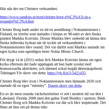
Här står det om Christers verksamhet:
https://www.sandoss.se/post/christer-borg-g%C3%A5r-in-i-
resandetj%C3%A4nst
Christer Borg hade under en tid en anställning i Nokiamissionen i
Finland, en rörelse som startades i början av 90-talet av den finska
prästen Markku Koivisto. Denne Markku blev ombedd att lämna den
finska lutherska kyrkan när de tyckte att verksamheten i
Nokiamissionen blev osund. Det var därför som Markku startade sin
egen kyrka som egentligen heter
Nokia Missio Church
.
För drygt 14 år (2011) sedan fick Markku Koivisto lämna sin egen
kyrka eftersom det hade uppdagats att han hade sysslat med
homosexuella aktiviteter, och därmed också begått äktenskapsbrott.
Tidningen Yle skrev om detta:
https://yle.fi/a/3-5421435
.
Christer Borg blev kvar i Nokiamissionen men lämnade 2020 och
startade då en egen ”ministry”.
Dagen skrev om detta
.
En av de mest osunda väckelserörelser vi sett i modern tid var den i
Lakeland, Florida 2008 med den galna Todd Bentley i spetsen. Både
Christer Borg och Markku Koivisto var där och blev inspirerade. Det
finns att läsa om på denna sida: