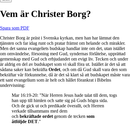
Vem är Christer Borg?
Spara som PDF
Christer Borg är präst i Svenska kyrkan, men han har lämnat den
tjänsten och far idag runt och pratar främst om helande och mirakler.
Men det sanna evangeliets budskap handlar inte om det, utan istället
om omvändelse, försoning med Gud, syndernas förlåtelse, upprättad
gemenskap med Gud och erbjudandet om evigt liv. Tecken och under
är aldrig en del av budskapet som vi skall föra ut. Istället är det så att
sådana saker kan bekräfta
Ordet
, och om då Gud skall vara den som
bekräftar vår förkunnelse, då är det så klart så att budskapet måste vara
ett sant evangelium som är helt och hållet förankrat i Bibelns
undervisning:
Mar 16:19-20: ”När Herren Jesus hade talat till dem, togs
han upp till himlen och satte sig på Guds högra sida.
Och de gick ut och predikade överallt, och Herren
verkade tillsammans med dem
och
bekräftade ordet
genom de tecken
som
åtföljde DET
."