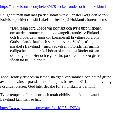
https://mickelsson.net/nyheter/7478-tecken-under-och-mirakel.html
Enligt det man kan läsa på den sidan skrev Christer Borg och Markku
Koivisto positivt om sitt Lakeland-besök på Nokiamissionens hemsida:
”Den resan fördjupade vår kontakt och lyste upp visionen
om att det kommer en tid av evangeliserande av Finland
och Europa då människor kommer att få vittnesbörd om
Guds helande kraft och starka närvaro. Vi såg många
mirakel i Lakeland – med väckelsen i Florida har många
tydliga helande mirakel börjat ske i många länder nästan
samtidigt. Christer och jag har tro på att Gud också ger en
sådan tid till Finland.”
Todd Bentley fick också lämna sin egen verksamhet, och det på grund
av att han vänsterprasslat med familjens barnvakt. Sådant här är vanligt
i osunda rörelser, Gud låter det ske för att vi skall ta varning.
Två exempel på hur absurt och totalt obibliskt det kunde vara i
Lakeland kan man se här:
https://www.youtube.com/watch?v=lCO5htE9BJs