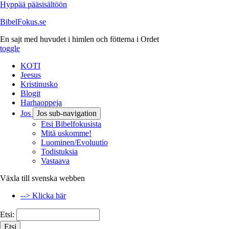
Hyppää pääsisältöön
BibelFokus.se
En sajt med huvudet i himlen och fötterna i Ordet
toggle
KOTI
Jeesus
Kristinusko
Blogit
Harhaoppeja
Jos
Jos sub-navigation
Etsi Bibelfokusista
Mitä uskomme!
Luominen/Evoluutio
Todistuksia
Vastaava
Växla till svenska webben
--> Klicka här
Etsi