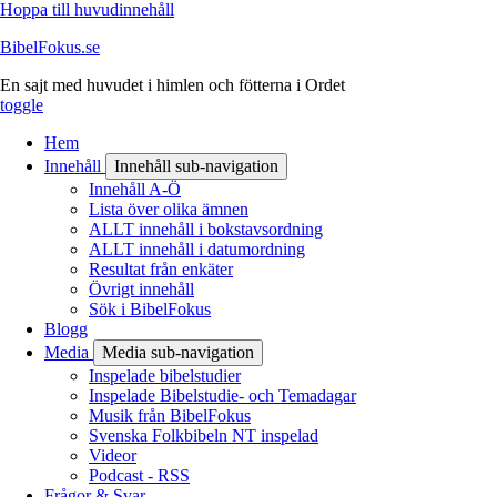
Hoppa till huvudinnehåll
BibelFokus.se
En sajt med huvudet i himlen och fötterna i Ordet
toggle
Hem
Innehåll
Innehåll sub-navigation
Innehåll A-Ö
Lista över olika ämnen
ALLT innehåll i bokstavsordning
ALLT innehåll i datumordning
Resultat från enkäter
Övrigt innehåll
Sök i BibelFokus
Blogg
Media
Media sub-navigation
Inspelade bibelstudier
Inspelade Bibelstudie- och Temadagar
Musik från BibelFokus
Svenska Folkbibeln NT inspelad
Videor
Podcast - RSS
Frågor & Svar