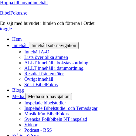
Hoppa till huvudinnehåll
BibelFokus.se
En sajt med huvudet i himlen och fötterna i Ordet
toggle
Hem
Innehåll
Innehåll sub-navigation
Innehåll A-Ö
Lista över olika ämnen
ALLT innehåll i bokstavsordning
ALLT innehåll i datumordning
Resultat från enkäter
Övrigt innehåll
Sök i BibelFokus
Blogg
Media
Media sub-navigation
Inspelade bibelstudier
Inspelade Bibelstudie- och Temadagar
Musik från BibelFokus
Svenska Folkbibeln NT inspelad
Videor
Podcast - RSS
Frågor & Svar