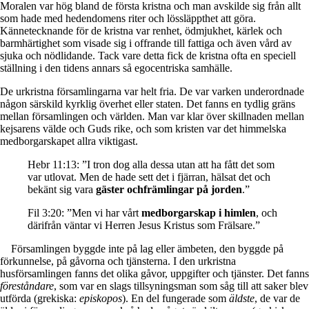
Moralen var hög bland de första kristna och man avskilde sig från allt
som hade med hedendomens riter och lössläppthet att göra.
Kännetecknande för de kristna var renhet, ödmjukhet, kärlek och
barmhärtighet som visade sig i offrande till fattiga och även vård av
sjuka och nödlidande. Tack vare detta fick de kristna ofta en speciell
ställning i den tidens annars så egocentriska samhälle.
De urkristna församlingarna var helt fria. De var varken underordnade
någon särskild kyrklig överhet eller staten. Det fanns en tydlig gräns
mellan församlingen och världen. Man var klar över skillnaden mellan
kejsarens välde och Guds rike, och som kristen var det himmelska
medborgarskapet allra viktigast.
Hebr 11:13: ”I tron dog alla dessa utan att ha fått det som
var utlovat. Men de hade sett det i fjärran, hälsat det och
bekänt sig vara
gäster ochfrämlingar på jorden
.”
Fil 3:20: ”Men vi har vårt
medborgarskap i himlen
, och
därifrån väntar vi Herren Jesus Kristus som Frälsare.”
Församlingen byggde inte på lag eller ämbeten, den byggde på
förkunnelse, på gåvorna och tjänsterna. I den urkristna
husförsamlingen fanns det olika gåvor, uppgifter och tjänster. Det fanns
föreståndare
, som var en slags tillsyningsman som såg till att saker blev
utförda (grekiska:
episkopos
). En del fungerade som
äldste
, de var de