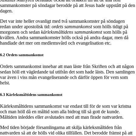
sammankomster på söndagar berodde på att Jesus hade uppstått på den
dagen.
Det var inte heller ovanligt med två sammankomster på söndagen
redan under apostolisk tid:
ordets sammankomst
som hölls tidigt på
morgonen och sedan
kärleksmåltidens sammankomst
som hölls på
kvällen. Andra sammankomster hölls också på andra dagar, men då
handlade det mer om medlemsvård och evangelisation etc.
6.2 Ordets sammankomst
Ordets sammankomst innebar att man läste från Skriften och att någon
sedan höll ett vägledande tal utifrån det som hade lästs. Den samlingen
var även i viss mån evangeliserande och därför öppen för vem som
helst.
6.3 Kärleksmåltidens sammankomst
Kärleksmåltidens sammankomst var endast till för de som var kristna
och man höll då en måltid som alla bidrog till så gott de kunde.
Måltiden inleddes eller avslutades med att man firade nattvarden.
Med tiden började församlingarna att skilja kärleksmåltiden från
nattvarden så att de hölls vid olika tillfällen. Det berodde främst på att