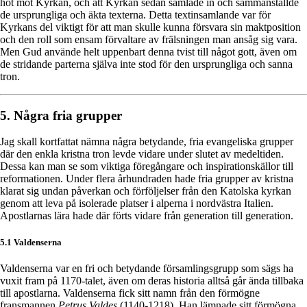
hot mot Kyrkan, och att Kyrkan sedan samlade in och sammanställde
de ursprungliga och äkta texterna. Detta textinsamlande var för
Kyrkans del viktigt för att man skulle kunna försvara sin maktposition
och den roll som ensam förvaltare av frälsningen man ansåg sig vara.
Men Gud använde helt uppenbart denna tvist till något gott, även om
de stridande parterna själva inte stod för den ursprungliga och sanna
tron.
5. Några fria grupper
Jag skall kortfattat nämna några betydande, fria evangeliska grupper
där den enkla kristna tron levde vidare under slutet av medeltiden.
Dessa kan man se som viktiga föregångare och inspirationskällor till
reformationen. Under flera århundraden hade fria grupper av kristna
klarat sig undan påverkan och förföljelser från den Katolska kyrkan
genom att leva på isolerade platser i alperna i nordvästra Italien.
Apostlarnas lära hade där förts vidare från generation till generation.
5.1 Valdenserna
Valdenserna var en fri och betydande församlingsgrupp som sägs ha
vuxit fram på 1170-talet, även om deras historia alltså går ända tillbaka
till apostlarna. Valdenserna fick sitt namn från den förmögne
fransmannen
Petrus Valdes
(1140-1218). Han lämnade sitt förmögna