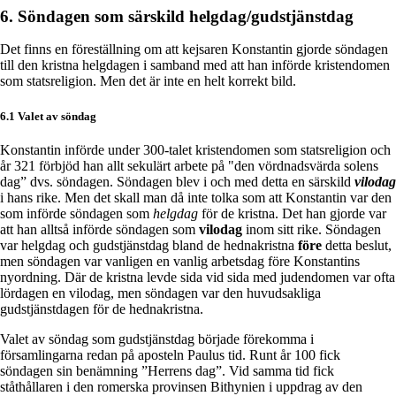
6. Söndagen som särskild helgdag/gudstjänstdag
Det finns en föreställning om att kejsaren Konstantin gjorde söndagen
till den kristna helgdagen i samband med att han införde kristendomen
som statsreligion. Men det är inte en helt korrekt bild.
6.1 Valet av söndag
Konstantin införde under 300-talet kristendomen som statsreligion och
år 321 förbjöd han allt sekulärt arbete på "den vördnadsvärda solens
dag” dvs. söndagen. Söndagen blev i och med detta en särskild
vilodag
i hans rike. Men det skall man då inte tolka som att Konstantin var den
som införde söndagen som
helgdag
för de kristna. Det han gjorde var
att han alltså införde söndagen som
vilodag
inom sitt rike. Söndagen
var helgdag och gudstjänstdag bland de hednakristna
före
detta beslut,
men söndagen var vanligen en vanlig arbetsdag före Konstantins
nyordning. Där de kristna levde sida vid sida med judendomen var ofta
lördagen en vilodag, men söndagen var den huvudsakliga
gudstjänstdagen för de hednakristna.
Valet av söndag som gudstjänstdag började förekomma i
församlingarna redan på aposteln Paulus tid. Runt år 100 fick
söndagen sin benämning ”Herrens dag”. Vid samma tid fick
ståthållaren i den romerska provinsen Bithynien i uppdrag av den