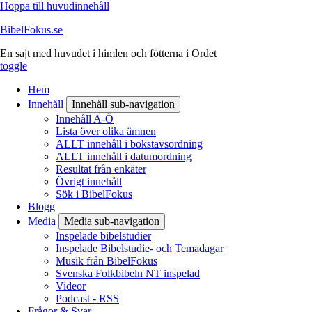
Hoppa till huvudinnehåll
BibelFokus.se
En sajt med huvudet i himlen och fötterna i Ordet
toggle
Hem
Innehåll
Innehåll sub-navigation
Innehåll A-Ö
Lista över olika ämnen
ALLT innehåll i bokstavsordning
ALLT innehåll i datumordning
Resultat från enkäter
Övrigt innehåll
Sök i BibelFokus
Blogg
Media
Media sub-navigation
Inspelade bibelstudier
Inspelade Bibelstudie- och Temadagar
Musik från BibelFokus
Svenska Folkbibeln NT inspelad
Videor
Podcast - RSS
Frågor & Svar