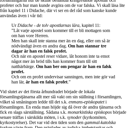
församlingarna hur de skulle behandla kringresande apostlar och
profeter och hur man kunde avgöra om de var falska. Vi skall läsa lite
från kapitel 11 i Didache, där vi ser en del råd som kanske kunde
användas även i vår tid:
Ur
Didache - de tolv apostlarnas lära
, kapitel 11:
”Låt varje apostel som kommer till er bli mottagen som
om han vore Herren.
Men han skall inte stanna mer än en dag, eller om så är
nödvändigt även en andra dag.
Om han stannar tre
dagar är han en falsk profet.
Och när en apostel reser vidare, låt honom inte ta emot
något mer än bröd tills han kommer fram till sitt
natthärbärge.
Om han ber om pengar är han en falsk
profet.
Och om en profet undervisar sanningen, men inte gör vad
han lär,
är han en falsk profet
.”
Vid slutet av det första århundradet började de lokala
församlingstjänarna allt mer slå vakt om sin ställning i församlingen,
vilket så småningom ledde till det s.k.
enmans-episkopatet
i
församlingen. En enda man höjde sig då över de andra tjänarna och
fick en slags särställning. Sådana s.k.
monarkistiska episkopos
började
senare träffas i särskilda möten, i s.k.
synoder
(kyrkomöten,
kyrkostyrelser). Det var vid den tiden som den
gammal-katolska
kyrkan
växte fram. Den präglades av judiska ämbetstankar och