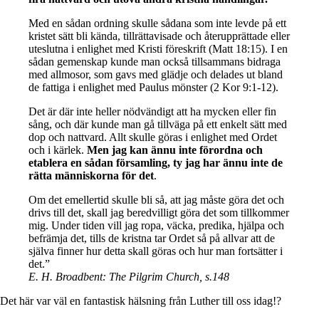
Med en sådan ordning skulle sådana som inte levde på ett
kristet sätt bli kända, tillrättavisade och återupprättade eller
uteslutna i enlighet med Kristi föreskrift (Matt 18:15). I en
sådan gemenskap kunde man också tillsammans bidraga
med allmosor, som gavs med glädje och delades ut bland
de fattiga i enlighet med Paulus mönster (2 Kor 9:1-12).
Det är där inte heller nödvändigt att ha mycken eller fin
sång, och där kunde man gå tillväga på ett enkelt sätt med
dop och nattvard. Allt skulle göras i enlighet med Ordet
och i kärlek.
Men jag kan ännu inte förordna och
etablera en sådan församling, ty jag har ännu inte de
rätta människorna för det
.
Om det emellertid skulle bli så, att jag måste göra det och
drivs till det, skall jag beredvilligt göra det som tillkommer
mig. Under tiden vill jag ropa, väcka, predika, hjälpa och
befrämja det, tills de kristna tar Ordet så på allvar att de
själva finner hur detta skall göras och hur man fortsätter i
det.”
E. H. Broadbent: The Pilgrim Church, s.148
Det här var väl en fantastisk hälsning från Luther till oss idag!?