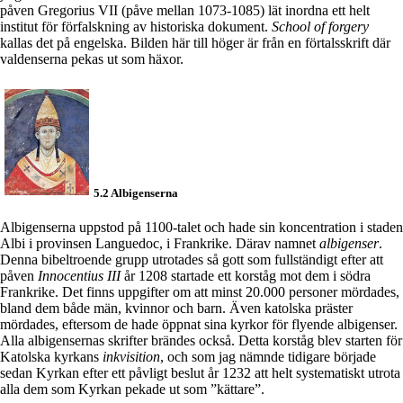
påven Gregorius VII (påve mellan 1073-1085) lät inordna ett helt
institut för förfalskning av historiska dokument.
School of forgery
kallas det på engelska. Bilden här till höger är från en förtalsskrift där
valdenserna pekas ut som häxor.
5.2 Albigenserna
Albigenserna uppstod på 1100-talet och hade sin koncentration i staden
Albi i provinsen Languedoc, i Frankrike. Därav namnet
albigenser
.
Denna bibeltroende grupp utrotades så gott som fullständigt efter att
påven
Innocentius III
år 1208 startade ett korståg mot dem i södra
Frankrike. Det finns uppgifter om att minst 20.000 personer mördades,
bland dem både män, kvinnor och barn. Även katolska präster
mördades, eftersom de hade öppnat sina kyrkor för flyende albigenser.
Alla albigensernas skrifter brändes också. Detta korståg blev starten för
Katolska kyrkans
inkvisition
, och som jag nämnde tidigare började
sedan Kyrkan efter ett påvligt beslut år 1232 att helt systematiskt utrota
alla dem som Kyrkan pekade ut som ”kättare”.