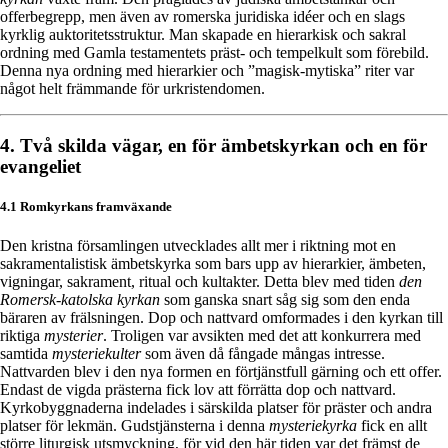
offerbegrepp, men även av romerska juridiska idéer och en slags
kyrklig auktoritetsstruktur. Man skapade en hierarkisk och sakral
ordning med Gamla testamentets präst- och tempelkult som förebild.
Denna nya ordning med hierarkier och ”magisk-mytiska” riter var
något helt främmande för urkristendomen.
4. Två skilda vägar, en för ämbetskyrkan och en för
evangeliet
4.1 Romkyrkans framväxande
Den kristna församlingen utvecklades allt mer i riktning mot en
sakramentalistisk ämbetskyrka som bars upp av hierarkier, ämbeten,
vigningar, sakrament, ritual och kultakter. Detta blev med tiden
den
Romersk-katolska kyrkan
som ganska snart såg sig som den enda
bäraren av frälsningen. Dop och nattvard omformades i den kyrkan till
riktiga
mysterier
. Troligen var avsikten med det att konkurrera med
samtida
mysteriekulter
som även då fångade mångas intresse.
Nattvarden blev i den nya formen en förtjänstfull gärning och ett offer.
Endast de vigda prästerna fick lov att förrätta dop och nattvard.
Kyrkobyggnaderna indelades i särskilda platser för präster och andra
platser för lekmän. Gudstjänsterna i denna
mysteriekyrka
fick en allt
större liturgisk utsmyckning, för vid den här tiden var det främst de