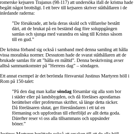
romerske kejsaren Trajanus (98-117) att undersöka ifall de kristna hade
begått något brottsligt. I ett brev till kejsaren skriver ståthållaren i de
inledande raderna:
”De försäkrade, att hela deras skuld och villfarelse bestått
däri, att de brukat på en bestämd dag före soluppgången
samlas och sjunga med varandra en sång till Kristus såsom
till en gud.”
De kristna förband sig också i samband med denna samling att hålla
vissa moraliska normer. Dessutom hade de svarat ståthållaren att de
brukade samlas för att ”hålla en måltid”. Denna beskrivning avser
alltså sammankomster på ”Herrens dag” – söndagen.
Ett annat exempel är det berömda försvarstal Justinus Martyren höll i
Rom på 150-talet:
”På den dag man kallar
söndag
församlar sig alla som bor
i städer eller på landsbygden, och då föreläses apostlarnas
berättelser eller profeternas skrifter, så länge detta räcker.
Då föreläsaren slutat, ger föreståndaren i ett tal en
förmaning och uppfordran till efterföljd av allt detta goda.
Därefter reser vi oss alla tillsammans och uppsänder
böner.”
Justinus Martyren berättade också att orsaken till att de alla höll