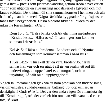
gamla livet – precis som judarnas vandring genom Röda havet var ett
”dop” som utgjorde en avgränsning mot slaveriet i Egypten och mot
faraos soldater. De kristna höll sina sammankomster i hemmen och alla
hade något att bidra med. Några särskilda byggnader för gudstjänster
fanns inte i begynnelsen. Dessa bibelord bidrar till bilden av den
urkristna församlingen,
eklesia
:
Rom 16:3, 5: ”Hälsa Priska och Akvila, mina medarbetare
i Kristus Jesus… Hälsa också församlingen som kommer
samman
i deras hus
.”
Kol 4:15: ”Hälsa till bröderna i Laodicea och till Nymfas
och församlingen som kommer samman
i hans hus
.”
1 Kor 14:26: ”Hur skall det då vara, bröder? Jo, när ni
samlas
har var och en något att ge
: en psalm, ett ord till
undervisning, en uppenbarelse, ett tungotal, och en
uttydning. Låt allt bli till uppbyggelse.”
Vägen in i församlingen gick via att höra predikan och undervisning,
via omvändelse, syndabekännelse, bättring, tro, dop och sedan
delaktighet i Guds
eklesia
. Det var den enda vägen för att ansluta sig
till ”Kristi kropp”, och det var helt fritt om man ville vara med eller
inte, så klart.