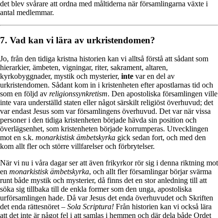
det blev svårare att ordna med måltiderna när församlingarna växte i
antal medlemmar.
7. Vad kan vi lära av urkristendomen?
Jo, från den tidiga kristna historien kan vi alltså förstå att sådant som
hierarkier, ämbeten, vigningar, riter, sakrament, altaren,
kyrkobyggnader, mystik och mysterier,
inte
var en del av
urkristendomen. Sådant kom in i kristenheten efter apostlarnas tid och
som en följd av
religionssynkretism
. Den apostoliska församlingen ville
inte vara underställd staten eller något särskilt religiöst överhuvud; det
var endast Jesus som var församlingens överhuvud. Det var när vissa
personer i den tidiga kristenheten började hävda sin position och
överlägsenhet, som kristenheten började korrumperas. Utvecklingen
mot en s.k.
monarkistisk ämbetskyrka
gick sedan fort, och med den
kom allt fler och större villfarelser och förbrytelser.
När vi nu i våra dagar ser att även frikyrkor rör sig i denna riktning mot
en
monarkistisk ämbetskyrka
, och allt fler församlingar börjar svärma
runt både mystik och mysterier, då finns det en stor anledning till att
söka sig tillbaka till de enkla former som den unga, apostoliska
urförsamlingen hade. Då var Jesus det enda överhuvudet och Skriften
det enda rättesnöret –
Sola Scriptura!
Från historien kan vi också lära
att det inte är något fel i att samlas i hemmen och där dela både Ordet