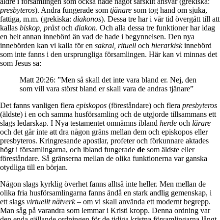
äldre i församlingen som också hade något särskilt ansvar (grekiska:
presbyteros
). Andra fungerade som
tjänare
som tog hand om sjuka,
fattiga, m.m. (grekiska:
diakonos
). Dessa tre har i vår tid övergått till att
kallas
biskop, präst
och
diakon
. Och alla dessa tre funktioner har idag
en helt annan innebörd än vad de hade i begynnelsen. Den nya
innebörden kan vi kalla för en
sakral, rituell
och
hierarkisk
innebörd
som inte fanns i den ursprungliga församlingen. Här kan vi minnas det
som Jesus sa:
Matt 20:26: ”Men så skall det inte vara bland er. Nej, den
som vill vara störst bland er skall vara de andras tjänare”
Det fanns vanligen flera
episkopos
(föreståndare) och flera
presbyteros
(äldste) i en och samma husförsamling och de utgjorde tillsammans ett
slags ledarskap. I Nya testamentet omnämns ibland
herde
och
lärare
och det går inte att dra någon gräns mellan dem och episkopos eller
presbyteros. Kringresande apostlar, profeter och förkunnare aktades
högt i församlingarna, och ibland fungerade
de
som äldste eller
föreståndare. Så gränserna mellan de olika funktionerna var ganska
otydliga till en början.
Någon slags kyrklig överhet fanns alltså inte heller. Men mellan de
olika fria husförsamlingarna fanns ändå en stark andlig gemenskap, i
ett slags
virtuellt nätverk
– om vi skall använda ett modernt begrepp.
Man såg på varandra som lemmar i Kristi kropp. Denna ordning var
den enda gällande ordningen för de tidiga kristna församlingarna långt