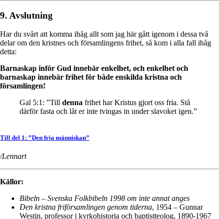
9. Avslutning
Har du svårt att komma ihåg allt som jag här gått igenom i dessa två
delar om den kristnes och församlingens frihet, så kom i alla fall ihåg
detta:
Barnaskap inför Gud innebär enkelhet, och enkelhet och
barnaskap innebär frihet för både enskilda kristna och
församlingen!
Gal 5:1: ”Till
denna
frihet har Kristus gjort oss fria. Stå
därför fasta och låt er inte tvingas in under slavoket igen.”
Till del 1: ”Den fria människan”
/Lennart
Källor:
Bibeln – Svenska Folkbibeln 1998 om inte annat anges
Den kristna friförsamlingen genom tiderna
, 1954 – Gunnar
Westin, professor i kyrkohistoria och baptistteolog, 1890-1967