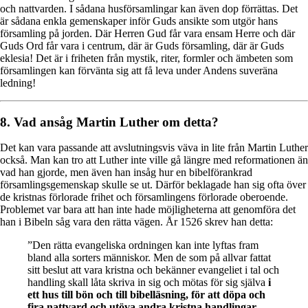
och nattvarden. I sådana husförsamlingar kan även dop förrättas. Det
är sådana enkla gemenskaper inför Guds ansikte som utgör hans
församling på jorden. Där Herren Gud får vara ensam Herre och där
Guds Ord får vara i centrum, där är Guds församling, där är Guds
eklesia! Det är i friheten från mystik, riter, formler och ämbeten som
församlingen kan förvänta sig att få leva under Andens suveräna
ledning!
8. Vad ansåg Martin Luther om detta?
Det kan vara passande att avslutningsvis väva in lite från Martin Luther
också. Man kan tro att Luther inte ville gå längre med reformationen än
vad han gjorde, men även han insåg hur en bibelförankrad
församlingsgemenskap skulle se ut. Därför beklagade han sig ofta över
de kristnas förlorade frihet och församlingens förlorade oberoende.
Problemet var bara att han inte hade möjligheterna att genomföra det
han i Bibeln såg vara den rätta vägen. År 1526 skrev han detta:
”Den rätta evangeliska ordningen kan inte lyftas fram
bland alla sorters människor. Men de som på allvar fattat
sitt beslut att vara kristna och bekänner evangeliet i tal och
handling skall låta skriva in sig och mötas för sig själva
i
ett hus till bön och till bibelläsning, för att döpa och
fira nattvard och utöva andra kristna handlingar.