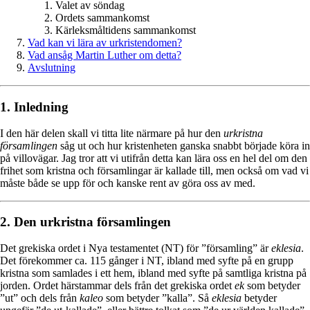
Valet av söndag
Ordets sammankomst
Kärleksmåltidens sammankomst
Vad kan vi lära av urkristendomen?
Vad ansåg Martin Luther om detta?
Avslutning
1. Inledning
I den här delen skall vi titta lite närmare på hur den
urkristna
församlingen
såg ut och hur kristenheten ganska snabbt började köra in
på villovägar. Jag tror att vi utifrån detta kan lära oss en hel del om den
frihet som kristna och församlingar är kallade till, men också om vad vi
måste både se upp för och kanske rent av göra oss av med.
2. Den urkristna församlingen
Det grekiska ordet i Nya testamentet (NT) för ”församling” är
eklesia
.
Det förekommer ca. 115 gånger i NT, ibland med syfte på en grupp
kristna som samlades i ett hem, ibland med syfte på samtliga kristna på
jorden. Ordet härstammar dels från det grekiska ordet
ek
som betyder
”ut” och dels från
kaleo
som betyder ”kalla”. Så
eklesia
betyder