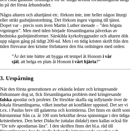
in på det första århundradet.
Några altaren och altartjänst etc. förkom inte, inte heller någon liturgi
eller strikt gudstjänstordning. Det förkom ingen vigning till tjänst.
Dopet var – precis som även Martin Luther menade – ”den högsta
vigningen”. Men med tiden började församlingarna påverkas av
hedniska gudstjänstformer. Särskilda kyrkobyggnader och altaren dök
upp någon gång på tidigt 200-tal. Men i en tidig kristen skrift från den
tiden försvarar den kristne författaren den fria ordningen med orden:
”Är det inte bättre att bygga ett tempel åt Honom
i vår
själ
, att helga en plats åt Honom
i vårt hjärta
?”
3. Urspårning
När den första generationen av erkända ledare och kringresande
förkunnare dog ut, fick församlingarna problem med kringresande
falska
apostlar och profeter. De försökte skaffa sig inflytande över de
lokala församlingarna, vilket innebar att konflikter uppstod. Det ser vi
t.ex. i Paulus brev till galaterna och korintierna. Det finns en skrift som
härstammar från ca. år 100 som bekräftar dessa spänningar i den tidiga
kristenheten. Den heter
Didache
(uttalas didaké) men kallas också för
”De tolv apostlarnas lära”. I den skriften finns det bl.a. råd till