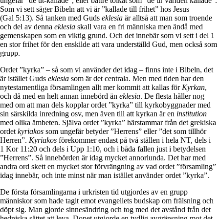
ungefär ”de ut-kallade”, eller bättre tolkat som ”de ur världen kallade”.
Som vi sett säger Bibeln att vi är ”kallade till frihet” hos Jesus
(Gal 5:13). Så tanken med Guds
eklesia
är alltså att man som troende
och del av denna
eklesia
skall vara en fri människa men ändå med
gemenskapen som en viktig grund. Och det innebär som vi sett i del 1
en stor frihet för den enskilde att vara underställd Gud, men också som
grupp.
Ordet ”kyrka” – så som vi använder det idag – finns inte i Bibeln, det
är istället Guds
eklesia
som är det centrala. Men med tiden har den
nytestamentliga församlingen allt mer kommit att kallas för
Kyrkan
,
och då med en helt annan innebörd än
eklesia
. De flesta håller nog
med om att man dels kopplar ordet ”kyrka” till kyrkobyggnader med
sin särskilda inredning osv, men även till att kyrkan är en
institution
med olika ämbeten. Själva ordet ”kyrka” härstammar från det grekiska
ordet
kyriakos
som ungefär betyder ”Herrens” eller ”det som tillhör
Herren”.
Kyriakos
förekommer endast på två ställen i hela NT, dels i
1 Kor 11:20 och dels i Upp 1:10, och i båda fallen just i betydelsen
”Herrens”. Så innebörden är idag mycket annorlunda. Det har med
andra ord skett en mycket stor förvrängning av vad ordet ”församling”
idag innebär, och inte minst när man istället använder ordet ”kyrka”.
De första församlingarna i urkristen tid utgjordes av en grupp
människor som hade tagit emot evangeliets budskap om frälsning och
döpt sig. Man gjorde sinnesändring och tog med det avstånd från det
hedniska sättet att leva. Dopet utgjorde en tydlig avgränsning mot det