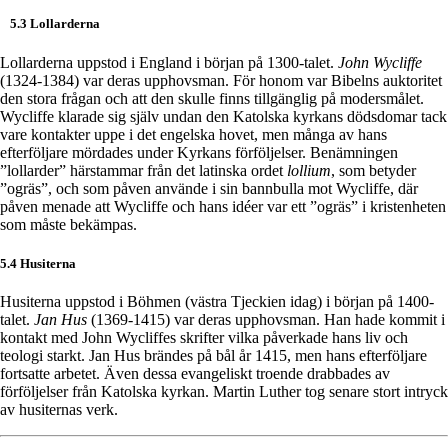
5.3 Lollarderna
Lollarderna uppstod i England i början på 1300-talet.
John Wycliffe
(1324-1384) var deras upphovsman. För honom var Bibelns auktoritet
den stora frågan och att den skulle finns tillgänglig på modersmålet.
Wycliffe klarade sig själv undan den Katolska kyrkans dödsdomar tack
vare kontakter uppe i det engelska hovet, men många av hans
efterföljare mördades under Kyrkans förföljelser. Benämningen
”lollarder” härstammar från det latinska ordet
lollium
, som betyder
”ogräs”, och som påven använde i sin bannbulla mot Wycliffe, där
påven menade att Wycliffe och hans idéer var ett ”ogräs” i kristenheten
som måste bekämpas.
5.4 Husiterna
Husiterna uppstod i Böhmen (västra Tjeckien idag) i början på 1400-
talet.
Jan Hus
(1369-1415) var deras upphovsman. Han hade kommit i
kontakt med John Wycliffes skrifter vilka påverkade hans liv och
teologi starkt. Jan Hus brändes på bål år 1415, men hans efterföljare
fortsatte arbetet. Även dessa evangeliskt troende drabbades av
förföljelser från Katolska kyrkan. Martin Luther tog senare stort intryck
av husiternas verk.