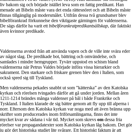
liv bakom sig och började istället leva som en fattig predikant. Han
menade att Bibeln måste vara det enda rättesnöret och att Bibeln måste
finnas tillgänglig på modersmålet. Utifrån dessa två grundsatser blev
bibelförankrad förkunnelse den viktigaste gärningen för valdenserna.
De sägs därför ha varit ett
bibelförankratpredikantsällskap
, där faktiskt
även kvinnor predikade.
Valdenserna avstod från att använda vapen och de ville inte svära eder
av något slag. De predikade bot, bättring och omvändelse, och
samlades i mindre hemgrupper. Tyvärr uppstod en schism bland
valdenserna när Petrus Valdes började införa vissa hierarkier och
sakrament. Den starkare och friskare grenen blev den i Italien, som
också spred sig till Tyskland.
Men valdenserna pekades snabbt ut som ”kätterska” av den Katolska
kyrkan och rörelsen tvingades därför att gå under jorden. Mellan åren
1211-1214 brändes många valdenser på bål i både Frankrike och
Tyskland. I Italien klarade de sig bättre genom att fly upp till alperna i
norr. Eftersom den Katolska kyrkan var noga med att även bränna upp
skrifter som producerades inom friförsamlingarna, finns det inte
mycket kvar av sådana i vår tid. Mycket som skrevs
om
dessa fria
rörelser var propagandatexter som Katolska kyrkan låg bakom. Det gör
ju gör det historiska studiet lite svårare. Ett historiskt faktum är att