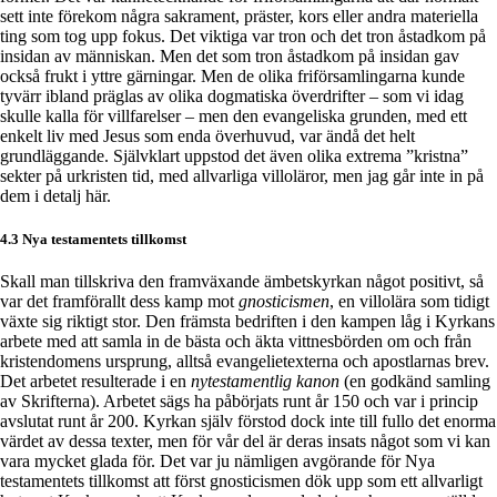
sett inte förekom några sakrament, präster, kors eller andra materiella
ting som tog upp fokus. Det viktiga var tron och det tron åstadkom på
insidan av människan. Men det som tron åstadkom på insidan gav
också frukt i yttre gärningar. Men de olika friförsamlingarna kunde
tyvärr ibland präglas av olika dogmatiska överdrifter – som vi idag
skulle kalla för villfarelser – men den evangeliska grunden, med ett
enkelt liv med Jesus som enda överhuvud, var ändå det helt
grundläggande. Självklart uppstod det även olika extrema ”kristna”
sekter på urkristen tid, med allvarliga villoläror, men jag går inte in på
dem i detalj här.
4.3 Nya testamentets tillkomst
Skall man tillskriva den framväxande ämbetskyrkan något positivt, så
var det framförallt dess kamp mot
gnosticismen
, en villolära som tidigt
växte sig riktigt stor. Den främsta bedriften i den kampen låg i Kyrkans
arbete med att samla in de bästa och äkta vittnesbörden om och från
kristendomens ursprung, alltså evangelietexterna och apostlarnas brev.
Det arbetet resulterade i en
nytestamentlig kanon
(en godkänd samling
av Skrifterna). Arbetet sägs ha påbörjats runt år 150 och var i princip
avslutat runt år 200. Kyrkan själv förstod dock inte till fullo det enorma
värdet av dessa texter, men för vår del är deras insats något som vi kan
vara mycket glada för. Det var ju nämligen avgörande för Nya
testamentets tillkomst att först gnosticismen dök upp som ett allvarligt