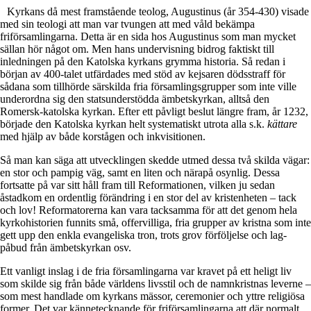
Kyrkans då mest framstående teolog, Augustinus (år 354-430) visade
med sin teologi att man var tvungen att med våld bekämpa
friförsamlingarna. Detta är en sida hos Augustinus som man mycket
sällan hör något om. Men hans undervisning bidrog faktiskt till
inledningen på den Katolska kyrkans grymma historia. Så redan i
början av 400-talet utfärdades med stöd av kejsaren dödsstraff för
sådana som tillhörde särskilda fria församlingsgrupper som inte ville
underordna sig den statsunderstödda ämbetskyrkan, alltså den
Romersk-katolska kyrkan. Efter ett påvligt beslut längre fram, år 1232,
började den Katolska kyrkan helt systematiskt utrota alla s.k.
kättare
med hjälp av både korstågen och inkvisitionen.
Så man kan säga att utvecklingen skedde utmed dessa två skilda vägar:
en stor och pampig väg, samt en liten och närapå osynlig. Dessa
fortsatte på var sitt håll fram till Reformationen, vilken ju sedan
åstadkom en ordentlig förändring i en stor del av kristenheten – tack
och lov! Reformatorerna kan vara tacksamma för att det genom hela
kyrkohistorien funnits små, offervilliga, fria grupper av kristna som inte
gett upp den enkla evangeliska tron, trots grov förföljelse och lag-
påbud från ämbetskyrkan osv.
Ett vanligt inslag i de fria församlingarna var kravet på ett heligt liv
som skilde sig från både världens livsstil och de namnkristnas leverne –
som mest handlade om kyrkans mässor, ceremonier och yttre religiösa
former. Det var kännetecknande för friförsamlingarna att där normalt