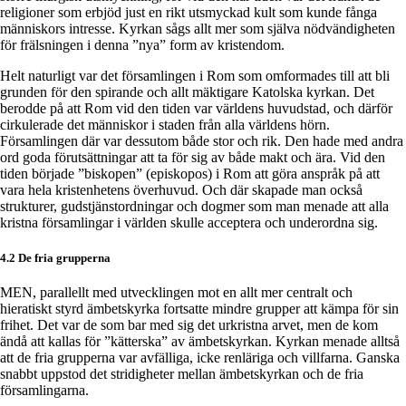
religioner som erbjöd just en rikt utsmyckad kult som kunde fånga
människors intresse. Kyrkan sågs allt mer som själva nödvändigheten
för frälsningen i denna ”nya” form av kristendom.
Helt naturligt var det församlingen i Rom som omformades till att bli
grunden för den spirande och allt mäktigare Katolska kyrkan. Det
berodde på att Rom vid den tiden var världens huvudstad, och därför
cirkulerade det människor i staden från alla världens hörn.
Församlingen där var dessutom både stor och rik. Den hade med andra
ord goda förutsättningar att ta för sig av både makt och ära. Vid den
tiden började ”biskopen” (episkopos) i Rom att göra anspråk på att
vara hela kristenhetens överhuvud. Och där skapade man också
strukturer, gudstjänstordningar och dogmer som man menade att alla
kristna församlingar i världen skulle acceptera och underordna sig.
4.2 De fria grupperna
MEN, parallellt med utvecklingen mot en allt mer centralt och
hieratiskt styrd ämbetskyrka fortsatte mindre grupper att kämpa för sin
frihet. Det var de som bar med sig det urkristna arvet, men de kom
ändå att kallas för ”kätterska” av ämbetskyrkan. Kyrkan menade alltså
att de fria grupperna var avfälliga, icke renläriga och villfarna. Ganska
snabbt uppstod det stridigheter mellan ämbetskyrkan och de fria
församlingarna.