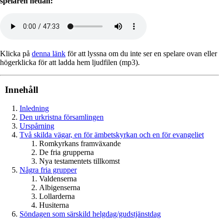
spelaren nedan:
Klicka på
denna länk
för att lyssna om du inte ser en spelare ovan eller
högerklicka för att ladda hem ljudfilen (mp3).
Innehåll
Inledning
Den urkristna församlingen
Urspårning
Två skilda vägar, en för ämbetskyrkan och en för evangeliet
Romkyrkans framväxande
De fria grupperna
Nya testamentets tillkomst
Några fria grupper
Valdenserna
Albigenserna
Lollarderna
Husiterna
Söndagen som särskild helgdag/gudstjänstdag