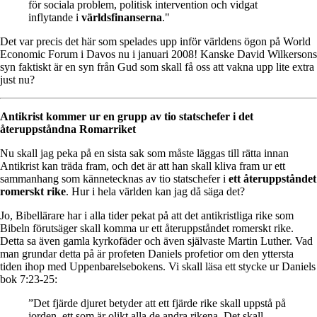
för sociala problem, politisk intervention och vidgat
inflytande i
världsfinanserna
."
Det var precis det här som spelades upp inför världens ögon på World
Economic Forum i Davos nu i januari 2008! Kanske David Wilkersons
syn faktiskt är en syn från Gud som skall få oss att vakna upp lite extra
just nu?
Antikrist kommer ur en grupp av tio statschefer i det
återuppståndna Romarriket
Nu skall jag peka på en sista sak som måste läggas till rätta innan
Antikrist kan träda fram, och det är att han skall kliva fram ur ett
sammanhang som kännetecknas av tio statschefer i
ett återuppståndet
romerskt rike
. Hur i hela världen kan jag då säga det?
Jo, Bibellärare har i alla tider pekat på att det antikristliga rike som
Bibeln förutsäger skall komma ur ett återuppståndet romerskt rike.
Detta sa även gamla kyrkofäder och även självaste Martin Luther. Vad
man grundar detta på är profeten Daniels profetior om den yttersta
tiden ihop med Uppenbarelsebokens. Vi skall läsa ett stycke ur Daniels
bok 7:23-25:
”Det fjärde djuret betyder att ett fjärde rike skall uppstå på
jorden, ett som är olikt alla de andra rikena. Det skall