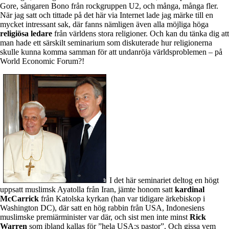
Gore, sångaren Bono från rockgruppen U2, och många, många fler.
När jag satt och tittade på det här via Internet lade jag märke till en
mycket intressant sak, där fanns nämligen även alla möjliga höga
religiösa ledare
från världens stora religioner. Och kan du tänka dig att
man hade ett särskilt seminarium som diskuterade hur religionerna
skulle kunna komma samman för att undanröja världsproblemen – på
World Economic Forum?!
I det här seminariet deltog en högt
uppsatt muslimsk Ayatolla från Iran, jämte honom satt
kardinal
McCarrick
från Katolska kyrkan (han var tidigare ärkebiskop i
Washington DC), där satt en hög rabbin från USA, Indonesiens
muslimske premiärminister var där, och sist men inte minst
Rick
Warren
som ibland kallas för ”hela USA:s pastor”. Och gissa vem