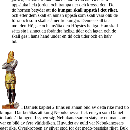
uppsluka hela jorden och trampa ner och krossa den. De
tio hornen betyder att
tio kungar skall uppstå i det riket
,
och efter dem skall en annan uppstå som skall vara olik de
förra och som skall slå ner tre kungar. Denne skall tala
mot den Högste och ansätta den Högstes heliga. Han skall
sätta sig i sinnet att förändra heliga tider och lagar, och de
skall ges i hans hand under en tid och tider och en halv
tid.”
I Daniels kapitel 2 finns en annan bild av detta rike med tio
kungar. Där berättas att kung Nebukanessar fick en syn som Daniel
tolkade åt kungen. I synen såg Nebukanessar en staty av en man som
var en bild av fyra världsriken. Huvudet av guld var Nebukanessars
eget rike. Överkroppen av silver stod för det medo-persiska riket. Buk