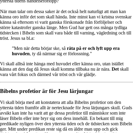
yttersta tidens händelseförlopp?
När man talar om dessa saker är det också helt naturligt att man kan
känna oro inför det som skall hända. Inte minst kan vi kristna svenskar
känna så eftersom vi varit ganska förskonade från förföljelser och
större katastrofer ganska länge. Men Gud har gett oss många tydliga
tidstecken i Bibeln som skall vara både till varning, vägledning och till
tröst. Jesus sa bl.a:
”Men när detta börjar ske, så
räta på er och lyft upp era
huvuden
, ty då närmar sig er förlossning."
Vi skall alltså inte hänga med huvudet eller känna oro, utan istället
känna att den dag då Jesus skall komma tillbaka nu är nära.
Det
skall
vara vårt fokus och därmed vår tröst och vår glädje.
Bibelns profetior är för Jesu lärjungar
Vi skall börja med att konstatera att alla Bibelns profetior om den
yttersta tiden framför allt är nertecknade för Jesu lärjungars skull. Guds
avsikt kan inte ha varit att ge dessa profetior till människor som inte
läser Bibeln eller inte bryr sig om dess innehåll. En bekant till mig
predikade nyligen över den yttersta tiden och de tidstecken som Bibeln
ger. Mitt under predikan reste sig då en äldre man upp och gick