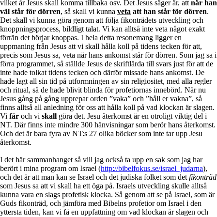
vilket år Jesus skall komma tillbaka osv. Det Jesus säger är, att
när han
väl står för dörren
, så skall vi kunna
veta
att han står för dörren
.
Det skall vi kunna göra genom att följa fikonträdets utveckling och
knoppningsprocess, bildligt talat. Vi kan alltså inte veta något exakt
förrän det börjar knoppas. I hela detta resonemang ligger en
uppmaning från Jesus att vi skall hålla koll på tidens tecken för att,
precis som Jesus sa, veta när hans ankomst står för dörren. Som jag sa i
förra programmet, så ställde Jesus de skriftlärda till svars just för att de
inte hade tolkat tidens tecken och därför missade hans ankomst. De
hade lagt all sin tid på utformningen av sin religiositet, med alla regler
och ritual, så de hade blivit blinda för profetiornas innebörd. När nu
Jesus gång på gång upprepar orden ”vaka” och ”håll er vakna”, så
finns alltså all anledning för oss att hålla koll på vad klockan är slagen.
Vi
får
och vi
skall
göra det. Jesu återkomst är en otroligt viktig del i
NT. Där finns inte mindre 300 hänvisningar som berör hans återkomst.
Och det är bara fyra av NT:s 27 olika böcker som inte tar upp Jesu
återkomst.
I det här sammanhanget så vill jag också ta upp en sak som jag har
berört i mina program om Israel (
http://bibelfokus.se/israel_judarna
),
och det är att man kan se Israel och det judiska folket som det
fikonträd
som Jesus sa att vi skall ha ett öga på. Israels utveckling skulle alltså
kunna vara en slags profetisk klocka. Så genom att se på Israel, som är
Guds fikonträd, och jämföra med Bibelns profetior om Israel i den
yttersta tiden, kan vi få en uppfattning om vad klockan är slagen och