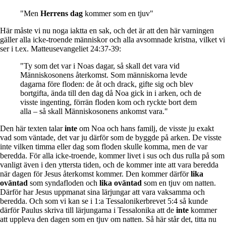
"Men
Herrens dag
kommer som en tjuv"
Här måste vi nu noga iaktta en sak, och det är att den här varningen
gäller alla icke-troende människor och alla avsomnade kristna, vilket vi
ser i t.ex. Matteusevangeliet 24:37-39:
"Ty som det var i Noas dagar, så skall det vara vid
Människosonens återkomst. Som människorna levde
dagarna före floden: de åt och drack, gifte sig och blev
bortgifta, ända till den dag då Noa gick in i arken, och de
visste ingenting, förrän floden kom och ryckte bort dem
alla – så skall Människosonens ankomst vara."
Den här texten talar
inte
om Noa och hans familj, de visste ju exakt
vad som väntade, det var ju därför som de byggde på arken. De visste
inte vilken timma eller dag som floden skulle komma, men de var
beredda. För alla icke-troende, kommer livet i sus och dus rulla på som
vanligt även i den yttersta tiden, och de kommer inte att vara beredda
när dagen för Jesus återkomst kommer. Den kommer därför
lika
oväntad
som syndafloden och
lika oväntad
som en tjuv om natten.
Därför har Jesus uppmanat sina lärjungar att vara vaksamma och
beredda. Och som vi kan se i 1:a Tessalonikerbrevet 5:4 så kunde
därför Paulus skriva till lärjungarna i Tessalonika att de
inte
kommer
att uppleva den dagen som en tjuv om natten. Så här står det, titta nu