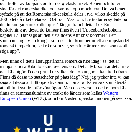
och höfter av koppar stod för det grekiska riket. Benen och fötterna
stod för det romerska riket och var av koppar och lera. De två benen
syftade på att det Romerska riket skulle delas i två, vilket skedde på
300-talet då riket delades i Öst- och Västrom. De tio tårna syftade på
de tio kungar som skulle uppstå längre fram i detta rike. En
beskrivning av dessa tio kungar finns även i Uppenbarelsebokens
kapitel 17. Där sägs att den sista tidens Antikrist kommer ur ett
sammanhang av tio kungar som i sin tur kommer ur ett återuppståndet
romerskt imperium, ”ett rike som var, som inte är mer, men som skall
stiga upp”.
Men finns då detta återuppståndna romerska rike idag? Ja, det är
många seriösa Bibelforskare överens om. Det är
EU
som är detta rike
och EU utgör då den grund ur vilken de tio kungarna kan träda fram.
Finns då dessa tio statschefer på plats idag? Nej, jag tycker inte vi kan
säga att dessa är fullt operativa ännu. Här är alltså en sak som återstår
att bli fullt synlig inför våra ögon. Men observera nu detta: inom EU
finns en sammanslutning av exakt tio länder som kallas
Western
European Union
(WEU), som blir Västeuropeiska unionen på svenska.