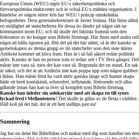
European Union (WEU) utgör EU:s säkerhetspolitiska och
försvarspolitiska maktcenter och är också EU:s militära organisation. I
händelse av någon större kris har WEU i princip oinskränkta
befogenheter. Dess generalsekreterare är Javier Solana. Här finns alltså
en möjlighet att statscheferna för dessa tio länder på något sätt tar
kommandot inom EU, och då skulle det faktiskt framstå som den
federation av tio kungar som Bibeln förutsagt. Här finns med andra ord
något att hålla ögonen på. Blir det på det här sättet, så är det kanske ur
gemenskapen av denna grupp av tio statschefer som den siste tidens
Antikrist kommer att kliva fram. Han är i så fall säkert redan politiskt
aktiv. Kanske är han en person som vi redan sett i TV flera gånger. Det
måste inte vara så, men det kan vara så. Begrunda det en stund. En sak
är säker, och det är att Antikrist inte kan poppa upp som någon gubben
i lådan. Han måste först ha varit aktiv ganska länge och hunnit skapa
både ett brett kontaktnät, erfarenhet, inflytande, förtroende och allas
gillande innan han kan ta över så komplett som Bibeln förutsag.
Kanske han inleder sin solokarriär med att skapa en till synes
lyckad fred i Mellanöstern
? Det skulle ju gillas av de flesta i världen.
Håll koll på det här, det är ett hett stalltips just nu!
Summering
Jag har nu delat lite Bibelfakta och tankar med dig som handlar om den
yttersta tiden. Det är helt självklart att man kan känna sig lite rädd inför