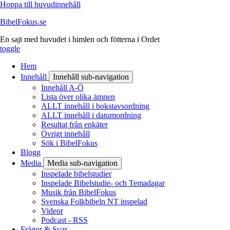
Hoppa till huvudinnehåll
BibelFokus.se
En sajt med huvudet i himlen och fötterna i Ordet
toggle
Hem
Innehåll
Innehåll sub-navigation
Innehåll A-Ö
Lista över olika ämnen
ALLT innehåll i bokstavsordning
ALLT innehåll i datumordning
Resultat från enkäter
Övrigt innehåll
Sök i BibelFokus
Blogg
Media
Media sub-navigation
Inspelade bibelstudier
Inspelade Bibelstudie- och Temadagar
Musik från BibelFokus
Svenska Folkbibeln NT inspelad
Videor
Podcast - RSS
Frågor & Svar