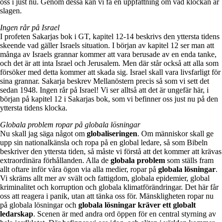
oss i just nu. Genom dessa kan vi få en uppfattning om vad klockan är
slagen.
Ingen rår på Israel
I profeten Sakarjas bok i GT, kapitel 12-14 beskrivs den yttersta tidens
skeende vad gäller Israels situation. I början av kapitel 12 ser man att
många av Israels grannar kommer att vara berusade av en enda tanke,
och det är att inta Israel och Jerusalem. Men där står också att alla som
försöker med detta kommer att skada sig. Israel skall vara livsfarligt för
sina grannar. Sakarja beskrev Mellanöstern precis så som vi sett det
sedan 1948. Ingen rår på Israel! Vi ser alltså att det är ungefär här, i
början på kapitel 12 i Sakarjas bok, som vi befinner oss just nu på den
yttersta tidens klocka.
Globala problem ropar på globala lösningar
Nu skall jag säga något om
globaliseringen
. Om människor skall ge
upp sin nationalkänsla och ropa på en global ledare, så som Bibeln
beskriver den yttersta tiden, så måste vi förstå att det kommer att krävas
extraordinära förhållanden. Alla de
globala problem
som ställs fram
allt oftare inför våra ögon via alla medier, ropar på
globala lösningar
.
Vi skräms allt mer av svält och fattigdom, globala epidemier, global
kriminalitet och korruption och globala klimatförändringar. Det här får
oss att reagera i panik, utan att tänka oss för. Mänskligheten ropar nu
på globala lösningar och
globala lösningar kräver ett globalt
ledarskap
. Scenen är med andra ord öppen för en central styrning av