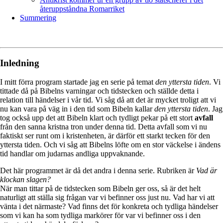
återuppståndna Romarriket
Summering
Inledning
I mitt förra program startade jag en serie på temat
den yttersta tiden
. Vi
tittade då på Bibelns varningar och tidstecken och ställde detta i
relation till händelser i vår tid. Vi såg då att det är mycket troligt att vi
nu kan vara på väg in i den tid som Bibeln kallar
den yttersta tiden
. Jag
tog också upp det att Bibeln klart och tydligt pekar på ett stort
avfall
från den sanna kristna tron under denna tid. Detta avfall som vi nu
faktiskt ser runt om i kristenheten, är därför ett starkt tecken för den
yttersta tiden. Och vi såg att Bibelns löfte om en stor väckelse i ändens
tid handlar om judarnas andliga uppvaknande.
Det här programmet är då det andra i denna serie. Rubriken är
Vad är
klockan slagen?
När man tittar på de tidstecken som Bibeln ger oss, så är det helt
naturligt att ställa sig frågan var vi befinner oss just nu. Vad har vi att
vänta i det närmaste? Vad finns det för konkreta och tydliga händelser
som vi kan ha som tydliga markörer för var vi befinner oss i den