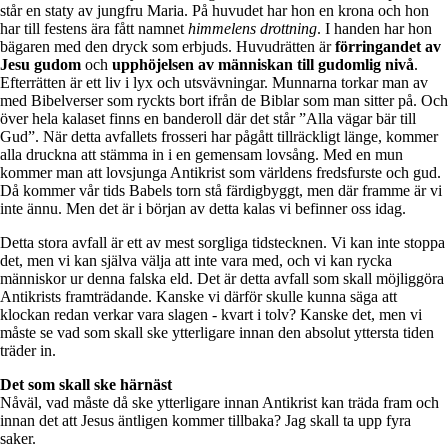
står en staty av jungfru Maria. På huvudet har hon en krona och hon
har till festens ära fått namnet
himmelens drottning
. I handen har hon
bägaren med den dryck som erbjuds. Huvudrätten är
förringandet av
Jesu gudom
och
upphöjelsen av människan till gudomlig nivå
.
Efterrätten är ett liv i lyx och utsvävningar. Munnarna torkar man av
med Bibelverser som ryckts bort ifrån de Biblar som man sitter på. Och
över hela kalaset finns en banderoll där det står ”Alla vägar bär till
Gud”. När detta avfallets frosseri har pågått tillräckligt länge, kommer
alla druckna att stämma in i en gemensam lovsång. Med en mun
kommer man att lovsjunga Antikrist som världens fredsfurste och gud.
Då kommer vår tids Babels torn stå färdigbyggt, men där framme är vi
inte ännu. Men det är i början av detta kalas vi befinner oss idag.
Detta stora avfall är ett av mest sorgliga tidstecknen. Vi kan inte stoppa
det, men vi kan själva välja att inte vara med, och vi kan rycka
människor ur denna falska eld. Det är detta avfall som skall möjliggöra
Antikrists framträdande. Kanske vi därför skulle kunna säga att
klockan redan verkar vara slagen - kvart i tolv? Kanske det, men vi
måste se vad som skall ske ytterligare innan den absolut yttersta tiden
träder in.
Det som skall ske härnäst
Nåväl, vad måste då ske ytterligare innan Antikrist kan träda fram och
innan det att Jesus äntligen kommer tillbaka? Jag skall ta upp fyra
saker.