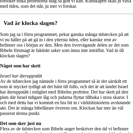
försöker tolka profetiorna idag så gott vi kan. Kunskapen skall ju växa
med tiden, som det står, ju mer vi forskar.
Vad är klocka slagen?
Som jag sa i förra programmet, pekar ganska många tidstecken på att
vi nu håller på att gå in i den yttersta tiden, eller kanske rent av
befinner oss i början av den. Men den övervägande delen av det som
Bibeln förutsagt är faktiskt saker som ännu inte inträffat. Vad är då
klockan slagen?
Något som har skett
Israel har återuppstått
Av de tidstecken jag nämnde i förra programmet så är det särskilt ett
som är mycket tydligt att det hänt till fullo, och det är att landet Israel
har återuppstått i enlighet med Bibelns profetior. Det har skett på den
plats där Israel tidigare låg och judarna flyttar tillbaka i stora skaror. I
och med detta har vi kommit en bra bit in i världshistoriens avslutande
akt. Det är många bibellärare överens om. Klockan har mer än väl
passerat denna punkt.
Det som sker just nu
Flera av de tidstecken som Bibeln anger beskriver den tid vi befinner