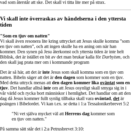
vad som återstår att ske. Det skall vi titta lite mer på strax.
Vi skall inte överraskas av händelserna i den yttersta
tiden
"Som en tjuv om natten"
Vi skall även resonera lite kring uttrycket att Jesus skulle komma ”som
en tjuv om natten”, och att ingen skulle ha en aning om när han
kommer. Den synen på Jesu återkomst och yttersta tiden är inte helt
Biblisk, det är istället en bit av det man brukar kalla för
Darbyism
, och
den skall jag prata mer om i kommande program
Det är så här, att det är
inte
Jesus som skall komma som en tjuv om
natten. Bibeln säger att det är
den dagen
som kommer som en tjuv.
Med detta uttryck menas att
den dagen kommer lika
oväntat
som en
tjuv
. Det handlar alltså
inte
om att Jesus osynligt skall smyga sig in i
vår värld och rycka bort människor i hemlighet. Det handlar om att den
dag då Jesus kommer fullt synlig tillbaka skall vara
oväntad
,
det
är
poängen i Bibelordet. Vi kan t.ex. se detta i 1:a Tessalonikerbrevet 5:2
"Ni vet själva mycket väl att
Herrens dag
kommer som
en tjuv om natten."
På samma sätt står det i 2:a Petrusbrevet 3:10: