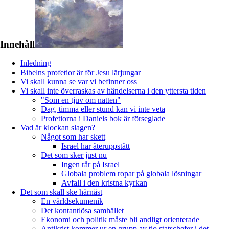
Innehåll
Inledning
Bibelns profetior är för Jesu lärjungar
Vi skall kunna se var vi befinner oss
Vi skall inte överraskas av händelserna i den yttersta tiden
"Som en tjuv om natten"
Dag, timma eller stund kan vi inte veta
Profetiorna i Daniels bok är förseglade
Vad är klockan slagen?
Något som har skett
Israel har återuppstått
Det som sker just nu
Ingen rår på Israel
Globala problem ropar på globala lösningar
Avfall i den kristna kyrkan
Det som skall ske härnäst
En världsekumenik
Det kontantlösa samhället
Ekonomi och politik måste bli andligt orienterade
Antikrist kommer ur en grupp av tio statschefer i det