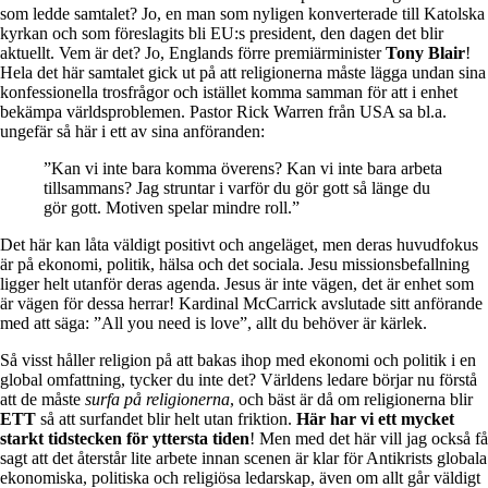
som ledde samtalet? Jo, en man som nyligen konverterade till Katolska
kyrkan och som föreslagits bli EU:s president, den dagen det blir
aktuellt. Vem är det? Jo, Englands förre premiärminister
Tony Blair
!
Hela det här samtalet gick ut på att religionerna måste lägga undan sina
konfessionella trosfrågor och istället komma samman för att i enhet
bekämpa världsproblemen. Pastor Rick Warren från USA sa bl.a.
ungefär så här i ett av sina anföranden:
”Kan vi inte bara komma överens? Kan vi inte bara arbeta
tillsammans? Jag struntar i varför du gör gott så länge du
gör gott. Motiven spelar mindre roll.”
Det här kan låta väldigt positivt och angeläget, men deras huvudfokus
är på ekonomi, politik, hälsa och det sociala. Jesu missionsbefallning
ligger helt utanför deras agenda. Jesus är inte vägen, det är enhet som
är vägen för dessa herrar! Kardinal McCarrick avslutade sitt anförande
med att säga: ”All you need is love”, allt du behöver är kärlek.
Så visst håller religion på att bakas ihop med ekonomi och politik i en
global omfattning, tycker du inte det? Världens ledare börjar nu förstå
att de måste
surfa på religionerna
, och bäst är då om religionerna blir
ETT
så att surfandet blir helt utan friktion.
Här har vi ett mycket
starkt tidstecken för yttersta tiden
! Men med det här vill jag också få
sagt att det återstår lite arbete innan scenen är klar för Antikrists globala
ekonomiska, politiska och religiösa ledarskap, även om allt går väldigt