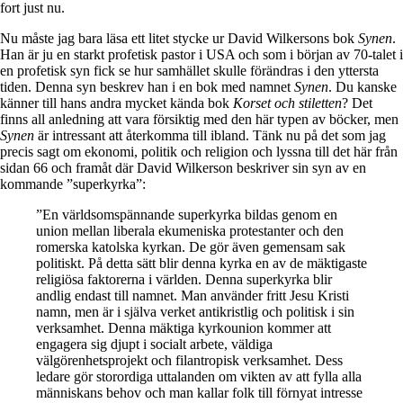
fort just nu.
Nu måste jag bara läsa ett litet stycke ur David Wilkersons bok
Synen
.
Han är ju en starkt profetisk pastor i USA och som i början av 70-talet i
en profetisk syn fick se hur samhället skulle förändras i den yttersta
tiden. Denna syn beskrev han i en bok med namnet
Synen
. Du kanske
känner till hans andra mycket kända bok
Korset och stiletten
? Det
finns all anledning att vara försiktig med den här typen av böcker, men
Synen
är intressant att återkomma till ibland. Tänk nu på det som jag
precis sagt om ekonomi, politik och religion och lyssna till det här från
sidan 66 och framåt där David Wilkerson beskriver sin syn av en
kommande ”superkyrka”:
”En världsomspännande superkyrka bildas genom en
union mellan liberala ekumeniska protestanter och den
romerska katolska kyrkan. De gör även gemensam sak
politiskt. På detta sätt blir denna kyrka en av de mäktigaste
religiösa faktorerna i världen. Denna superkyrka blir
andlig endast till namnet. Man använder fritt Jesu Kristi
namn, men är i själva verket antikristlig och politisk i sin
verksamhet. Denna mäktiga kyrkounion kommer att
engagera sig djupt i socialt arbete, väldiga
välgörenhetsprojekt och filantropisk verksamhet. Dess
ledare gör storordiga uttalanden om vikten av att fylla alla
människans behov och man kallar folk till förnyat intresse