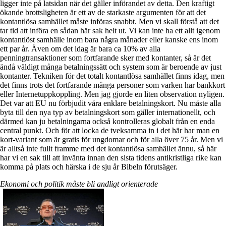
ligger inte på latsidan när det gäller införandet av detta. Den kraftigt
ökande brottsligheten är ett av de starkaste argumenten för att det
kontantlösa samhället måste införas snabbt. Men vi skall förstå att det
tar tid att införa en sådan här sak helt ut. Vi kan inte ha ett allt igenom
kontantlöst samhälle inom bara några månader eller kanske ens inom
ett par år. Även om det idag är bara ca 10% av alla
penningtransaktioner som fortfarande sker med kontanter, så är det
ändå väldigt många betalningssätt och system som är beroende av just
kontanter. Tekniken för det totalt kontantlösa samhället finns idag, men
det finns trots det fortfarande många personer som varken har bankkort
eller Internetuppkoppling. Men jag gjorde en liten observation nyligen.
Det var att EU nu förbjudit våra enklare betalningskort. Nu måste alla
byta till den nya typ av betalningskort som gäller internationellt, och
därmed kan ju betalningarna också kontrolleras globalt från en enda
central punkt. Och för att locka de tveksamma in i det här har man en
kort-variant som är gratis för ungdomar och för alla över 75 år. Men vi
är alltså inte fullt framme med det kontantlösa samhället ännu, så här
har vi en sak till att invänta innan den sista tidens antikristliga rike kan
komma på plats och härska i de sju år Bibeln förutsäger.
Ekonomi och politik måste bli andligt orienterade