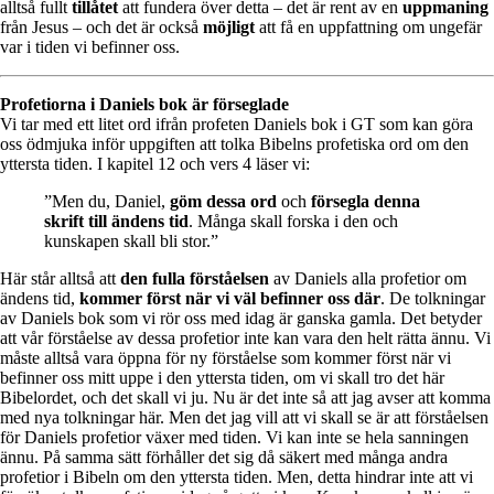
alltså fullt
tillåtet
att fundera över detta – det är rent av en
uppmaning
från Jesus – och det är också
möjligt
att få en uppfattning om ungefär
var i tiden vi befinner oss.
Profetiorna i Daniels bok är förseglade
Vi tar med ett litet ord ifrån profeten Daniels bok i GT som kan göra
oss ödmjuka inför uppgiften att tolka Bibelns profetiska ord om den
yttersta tiden. I kapitel 12 och vers 4 läser vi:
”Men du, Daniel,
göm dessa ord
och
försegla denna
skrift till ändens tid
. Många skall forska i den och
kunskapen skall bli stor.”
Här står alltså att
den fulla förståelsen
av Daniels alla profetior om
ändens tid,
kommer först när vi väl befinner oss där
. De tolkningar
av Daniels bok som vi rör oss med idag är ganska gamla. Det betyder
att vår förståelse av dessa profetior inte kan vara den helt rätta ännu. Vi
måste alltså vara öppna för ny förståelse som kommer först när vi
befinner oss mitt uppe i den yttersta tiden, om vi skall tro det här
Bibelordet, och det skall vi ju. Nu är det inte så att jag avser att komma
med nya tolkningar här. Men det jag vill att vi skall se är att förståelsen
för Daniels profetior växer med tiden. Vi kan inte se hela sanningen
ännu. På samma sätt förhåller det sig då säkert med många andra
profetior i Bibeln om den yttersta tiden. Men, detta hindrar inte att vi