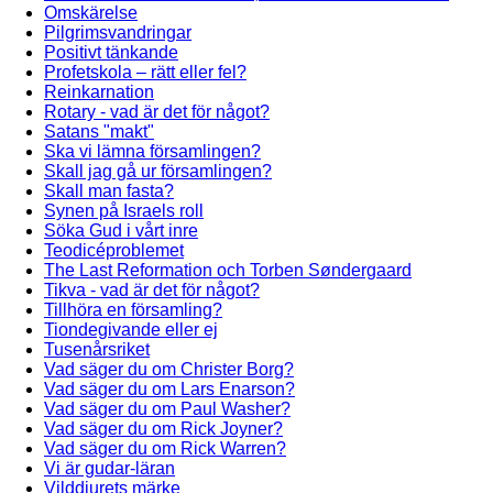
Omskärelse
Pilgrimsvandringar
Positivt tänkande
Profetskola – rätt eller fel?
Reinkarnation
Rotary - vad är det för något?
Satans "makt"
Ska vi lämna församlingen?
Skall jag gå ur församlingen?
Skall man fasta?
Synen på Israels roll
Söka Gud i vårt inre
Teodicéproblemet
The Last Reformation och Torben Søndergaard
Tikva - vad är det för något?
Tillhöra en församling?
Tiondegivande eller ej
Tusenårsriket
Vad säger du om Christer Borg?
Vad säger du om Lars Enarson?
Vad säger du om Paul Washer?
Vad säger du om Rick Joyner?
Vad säger du om Rick Warren?
Vi är gudar-läran
Vilddjurets märke