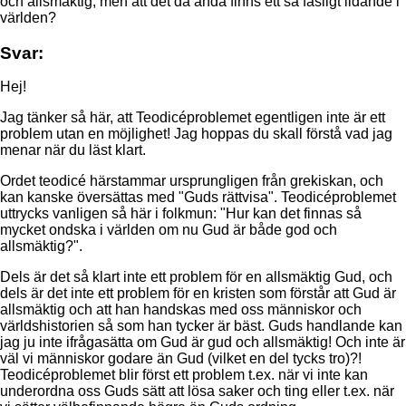
och allsmäktig, men att det då ändå finns ett så fasligt lidande i
världen?
Svar:
Hej!
Jag tänker så här, att Teodicéproblemet egentligen inte är ett
problem utan en möjlighet! Jag hoppas du skall förstå vad jag
menar när du läst klart.
Ordet teodicé härstammar ursprungligen från grekiskan, och
kan kanske översättas med "Guds rättvisa". Teodicéproblemet
uttrycks vanligen så här i folkmun: "Hur kan det finnas så
mycket ondska i världen om nu Gud är både god och
allsmäktig?".
Dels är det så klart inte ett problem för en allsmäktig Gud, och
dels är det inte ett problem för en kristen som förstår att Gud är
allsmäktig och att han handskas med oss människor och
världshistorien så som han tycker är bäst. Guds handlande kan
jag ju inte ifrågasätta om Gud är gud och allsmäktig! Och inte är
väl vi människor godare än Gud (vilket en del tycks tro)?!
Teodicéproblemet blir först ett problem t.ex. när vi inte kan
underordna oss Guds sätt att lösa saker och ting eller t.ex. när