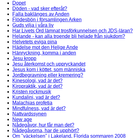
Dopet
Döden - vad sker efteråt?
Falla baklänges av Anden
Flödesbön i församlingen Arken
Guds vilja i våra liv
Har Livets Ord lämnat trosförkunnelsen och JDS-läran?
Helande - kan alla troende bli helade från sjukdom?
Helvetets eviga pina
Hädelse mot den Helige Ande
Hänryckning, komma i anden
Jesu kropp
Jesu återkomst och uppryckandet
Jesus kom i köttet, som människa
Jordbegravning eller kremering?
Kinesologi, vad är det?
Kiropraktik, vad är det?
Kristen rockmusik
Kundalini, vad är det?
Malachias profetia
Mindfulness, vad är det?
Nattvardssynen
New age
Nådegåvor, hur får man det?
Nådegåvorna, har de upphört?
Om "väckelsen" i Lakeland, Florida sommaren 2008