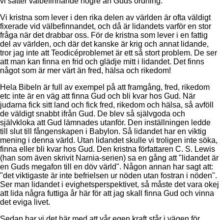
vi sätter välbefinnande högre än Guds ordning.
Vi kristna som lever i den rika delen av världen är ofta väldigt
fixerade vid välbefinnandet, och då är lidandets varför en stor
fråga när det drabbar oss. För de kristna som lever i en fattig
del av världen, och där det kanske är krig och annat lidande,
tror jag inte att Teodicéproblemet är ett så stort problem. De ser
att man kan finna en frid och glädje mitt i lidandet. Det finns
något som är mer värt än fred, hälsa och rikedom!
Hela Bibeln är full av exempel på att framgång, fred, rikedom
etc inte är en väg att finna Gud och bli kvar hos Gud. När
judarna fick sitt land och fick fred, rikedom och hälsa, så avföll
de väldigt snabbt ifrån Gud. De blev så självgoda och
självkloka att Gud lämnades utanför. Den inställningen ledde
till slut till fångenskapen i Babylon. Så lidandet har en viktig
mening i denna värld. Utan lidandet skulle vi troligen inte söka,
finna eller bli kvar hos Gud. Den kristna författaren C. S. Lewis
(han som även skrivit Narnia-serien) sa en gång att "lidandet är
en Guds megafon till en döv värld". Någon annan har sagt att:
"det viktigaste är inte befrielsen ur nöden utan fostran i nöden".
Ser man lidandet i evighetsperspektivet, så måste det vara okej
att lida några futtiga år här för att jag skall finna Gud och vinna
det eviga livet.
Sedan har vi det här med att vår egen kraft står i vägen för