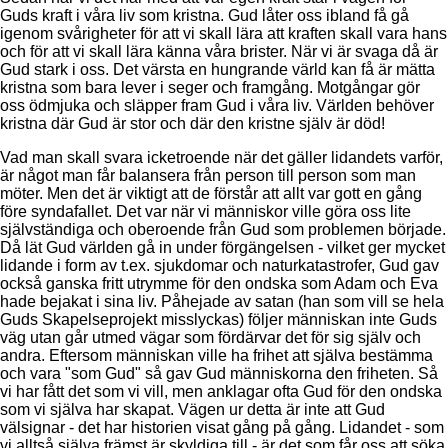
Guds kraft i våra liv som kristna. Gud låter oss ibland få gå
igenom svårigheter för att vi skall lära att kraften skall vara hans
och för att vi skall lära känna våra brister. När vi är svaga då är
Gud stark i oss. Det värsta en hungrande värld kan få är mätta
kristna som bara lever i seger och framgång. Motgångar gör
oss ödmjuka och släpper fram Gud i våra liv. Världen behöver
kristna där Gud är stor och där den kristne själv är död!
Vad man skall svara icketroende när det gäller lidandets varför,
är något man får balansera från person till person som man
möter. Men det är viktigt att de förstår att allt var gott en gång
före syndafallet. Det var när vi människor ville göra oss lite
självständiga och oberoende från Gud som problemen började.
Då lät Gud världen gå in under förgängelsen - vilket ger mycket
lidande i form av t.ex. sjukdomar och naturkatastrofer, Gud gav
också ganska fritt utrymme för den ondska som Adam och Eva
hade bejakat i sina liv. Påhejade av satan (han som vill se hela
Guds Skapelseprojekt misslyckas) följer människan inte Guds
väg utan går utmed vägar som fördärvar det för sig själv och
andra. Eftersom människan ville ha frihet att själva bestämma
och vara "som Gud" så gav Gud människorna den friheten. Så
vi har fått det som vi vill, men anklagar ofta Gud för den ondska
som vi själva har skapat. Vägen ur detta är inte att Gud
välsignar - det har historien visat gång på gång. Lidandet - som
vi alltså själva främst är skyldiga till - är det som får oss att söka