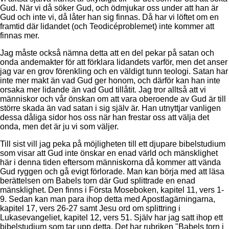
Gud. När vi då söker Gud, och ödmjukar oss under att han är
Gud och inte vi, då låter han sig finnas. Då har vi löftet om en
framtid där lidandet (och Teodicéproblemet) inte kommer att
finnas mer.
Jag måste också nämna detta att en del pekar på satan och
onda andemakter för att förklara lidandets varför, men det anser
jag var en grov förenkling och en väldigt tunn teologi. Satan har
inte mer makt än vad Gud ger honom, och därför kan han inte
orsaka mer lidande än vad Gud tillåtit. Jag tror alltså att vi
människor och vår önskan om att vara oberoende av Gud är till
större skada än vad satan i sig själv är. Han utnyttjar vanligen
dessa dåliga sidor hos oss när han frestar oss att välja det
onda, men det är ju vi som väljer.
Till sist vill jag peka på möjligheten till ett djupare bibelstudium
som visar att Gud inte önskar en enad värld och mänsklighet
här i denna tiden eftersom människorna då kommer att vända
Gud ryggen och gå evigt förlorade. Man kan börja med att läsa
berättelsen om Babels torn där Gud splittrade en enad
mänsklighet. Den finns i Första Moseboken, kapitel 11, vers 1-
9. Sedan kan man para ihop detta med Apostlagärningarna,
kapitel 17, vers 26-27 samt Jesu ord om splittring i
Lukasevangeliet, kapitel 12, vers 51. Själv har jag satt ihop ett
bibelstudium som tar upp detta. Det har rubriken "Babels torn i