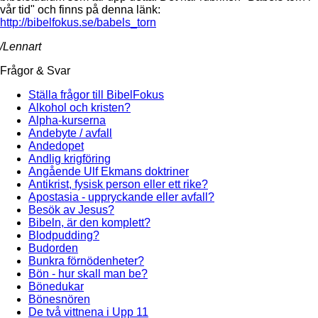
vår tid" och finns på denna länk:
http://bibelfokus.se/babels_torn
/Lennart
Frågor & Svar
Ställa frågor till BibelFokus
Alkohol och kristen?
Alpha-kurserna
Andebyte / avfall
Andedopet
Andlig krigföring
Angående Ulf Ekmans doktriner
Antikrist, fysisk person eller ett rike?
Apostasia - uppryckande eller avfall?
Besök av Jesus?
Bibeln, är den komplett?
Blodpudding?
Budorden
Bunkra förnödenheter?
Bön - hur skall man be?
Bönedukar
Bönesnören
De två vittnena i Upp 11